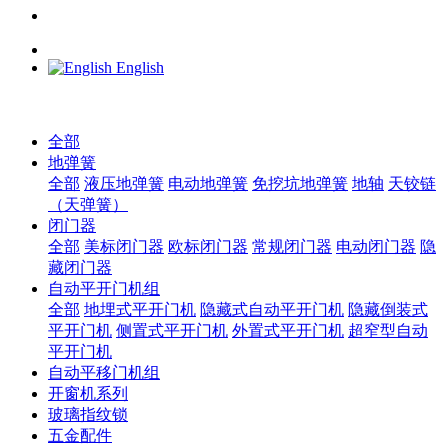
English
全部
地弹簧
全部
液压地弹簧
电动地弹簧
免挖坑地弹簧
地轴
天铰链
（天弹簧）
闭门器
全部
美标闭门器
欧标闭门器
常规闭门器
电动闭门器
隐
藏闭门器
自动平开门机组
全部
地埋式平开门机
隐藏式自动平开门机
隐藏倒装式
平开门机
侧置式平开门机
外置式平开门机
超窄型自动
平开门机
自动平移门机组
开窗机系列
玻璃指纹锁
五金配件