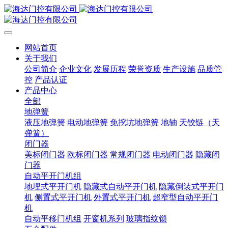
网站首页
关于我们
公司简介
企业文化
发展历程
荣誉资质
生产设施
品质管
控
产品认证
产品中心
全部
地弹簧
液压地弹簧
电动地弹簧
免挖坑地弹簧
地轴
天铰链（天
弹簧）
闭门器
美标闭门器
欧标闭门器
常规闭门器
电动闭门器
隐藏闭
门器
自动平开门机组
地埋式平开门机
隐藏式自动平开门机
隐藏倒装式平开门
机
侧置式平开门机
外置式平开门机
超窄型自动平开门
机
自动平移门机组
开窗机系列
玻璃指纹锁