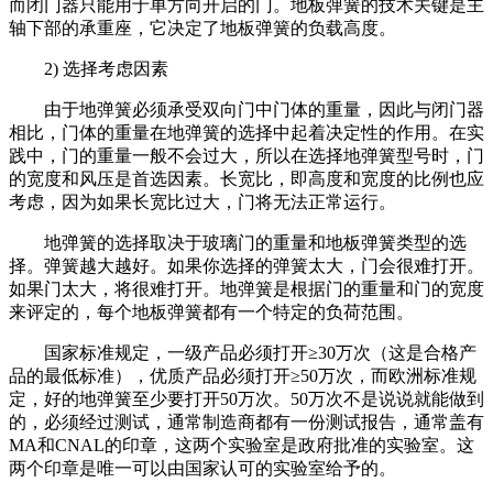
而闭门器只能用于单方向开启的门。地板弹簧的技术关键是主
轴下部的承重座，它决定了地板弹簧的负载高度。
2) 选择考虑因素
由于地弹簧必须承受双向门中门体的重量，因此与闭门器
相比，门体的重量在地弹簧的选择中起着决定性的作用。在实
践中，门的重量一般不会过大，所以在选择地弹簧型号时，门
的宽度和风压是首选因素。长宽比，即高度和宽度的比例也应
考虑，因为如果长宽比过大，门将无法正常运行。
地弹簧的选择取决于玻璃门的重量和地板弹簧类型的选
择。弹簧越大越好。如果你选择的弹簧太大，门会很难打开。
如果门太大，将很难打开。地弹簧是根据门的重量和门的宽度
来评定的，每个地板弹簧都有一个特定的负荷范围。
国家标准规定，一级产品必须打开≥30万次（这是合格产
品的最低标准），优质产品必须打开≥50万次，而欧洲标准规
定，好的地弹簧至少要打开50万次。50万次不是说说就能做到
的，必须经过测试，通常制造商都有一份测试报告，通常盖有
MA和CNAL的印章，这两个实验室是政府批准的实验室。这
两个印章是唯一可以由国家认可的实验室给予的。