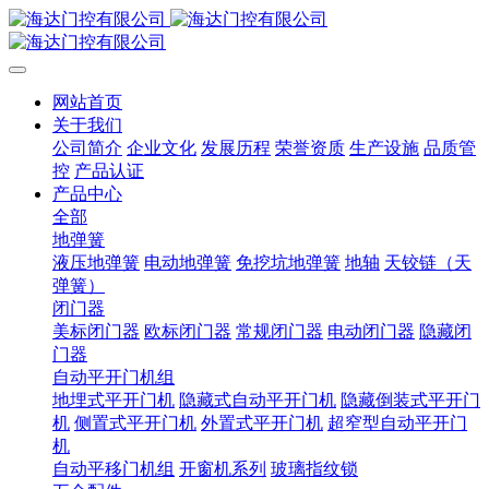
网站首页
关于我们
公司简介
企业文化
发展历程
荣誉资质
生产设施
品质管
控
产品认证
产品中心
全部
地弹簧
液压地弹簧
电动地弹簧
免挖坑地弹簧
地轴
天铰链（天
弹簧）
闭门器
美标闭门器
欧标闭门器
常规闭门器
电动闭门器
隐藏闭
门器
自动平开门机组
地埋式平开门机
隐藏式自动平开门机
隐藏倒装式平开门
机
侧置式平开门机
外置式平开门机
超窄型自动平开门
机
自动平移门机组
开窗机系列
玻璃指纹锁