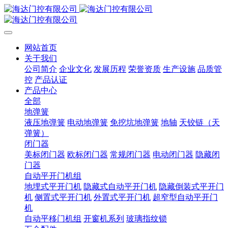
网站首页
关于我们
公司简介
企业文化
发展历程
荣誉资质
生产设施
品质管
控
产品认证
产品中心
全部
地弹簧
液压地弹簧
电动地弹簧
免挖坑地弹簧
地轴
天铰链（天
弹簧）
闭门器
美标闭门器
欧标闭门器
常规闭门器
电动闭门器
隐藏闭
门器
自动平开门机组
地埋式平开门机
隐藏式自动平开门机
隐藏倒装式平开门
机
侧置式平开门机
外置式平开门机
超窄型自动平开门
机
自动平移门机组
开窗机系列
玻璃指纹锁