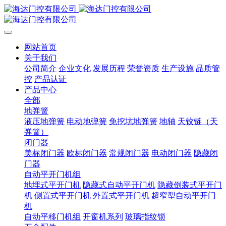
网站首页
关于我们
公司简介
企业文化
发展历程
荣誉资质
生产设施
品质管
控
产品认证
产品中心
全部
地弹簧
液压地弹簧
电动地弹簧
免挖坑地弹簧
地轴
天铰链（天
弹簧）
闭门器
美标闭门器
欧标闭门器
常规闭门器
电动闭门器
隐藏闭
门器
自动平开门机组
地埋式平开门机
隐藏式自动平开门机
隐藏倒装式平开门
机
侧置式平开门机
外置式平开门机
超窄型自动平开门
机
自动平移门机组
开窗机系列
玻璃指纹锁