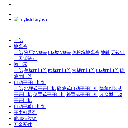
English
全部
地弹簧
全部
液压地弹簧
电动地弹簧
免挖坑地弹簧
地轴
天铰链
（天弹簧）
闭门器
全部
美标闭门器
欧标闭门器
常规闭门器
电动闭门器
隐
藏闭门器
自动平开门机组
全部
地埋式平开门机
隐藏式自动平开门机
隐藏倒装式
平开门机
侧置式平开门机
外置式平开门机
超窄型自动
平开门机
自动平移门机组
开窗机系列
玻璃指纹锁
五金配件