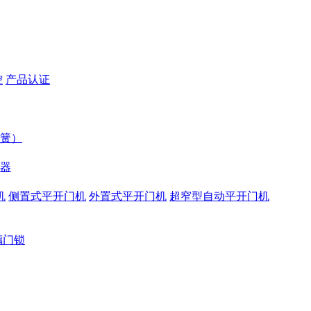
控
产品认证
簧）
器
机
侧置式平开门机
外置式平开门机
超窄型自动平开门机
璃门锁