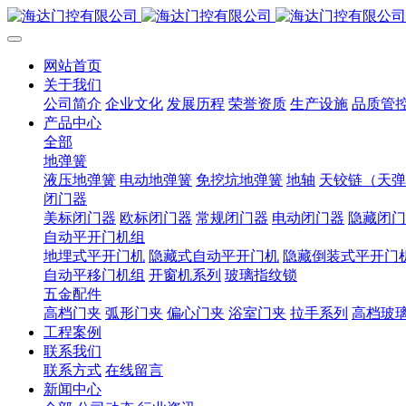
网站首页
关于我们
公司简介
企业文化
发展历程
荣誉资质
生产设施
品质管
产品中心
全部
地弹簧
液压地弹簧
电动地弹簧
免挖坑地弹簧
地轴
天铰链（天弹
闭门器
美标闭门器
欧标闭门器
常规闭门器
电动闭门器
隐藏闭门
自动平开门机组
地埋式平开门机
隐藏式自动平开门机
隐藏倒装式平开门
自动平移门机组
开窗机系列
玻璃指纹锁
五金配件
高档门夹
弧形门夹
偏心门夹
浴室门夹
拉手系列
高档玻
工程案例
联系我们
联系方式
在线留言
新闻中心