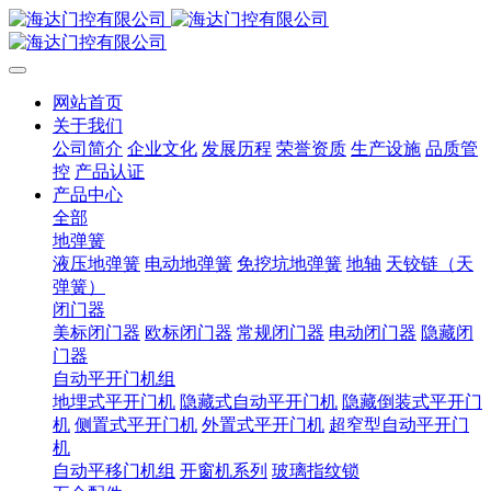
网站首页
关于我们
公司简介
企业文化
发展历程
荣誉资质
生产设施
品质管
控
产品认证
产品中心
全部
地弹簧
液压地弹簧
电动地弹簧
免挖坑地弹簧
地轴
天铰链（天
弹簧）
闭门器
美标闭门器
欧标闭门器
常规闭门器
电动闭门器
隐藏闭
门器
自动平开门机组
地埋式平开门机
隐藏式自动平开门机
隐藏倒装式平开门
机
侧置式平开门机
外置式平开门机
超窄型自动平开门
机
自动平移门机组
开窗机系列
玻璃指纹锁