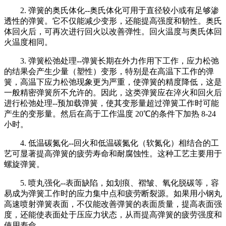
2. 弹簧的奥氏体化--奥氏体化可用于直径较小或有足够渗
透性的弹簧。它不仅能减少变形，还能提高强度和韧性。奥氏
体回火后，可再次进行回火以改善弹性。回火温度与奥氏体回
火温度相同。
3. 弹簧松弛处理--弹簧长期在外力作用下工作，应力松弛
的结果会产生少量（塑性）变形，特别是在高温下工作的弹
簧，高温下应力松弛现象更为严重，使弹簧的精度降低，这是
一般精密弹簧所不允许的。因此，这类弹簧应在淬火和回火后
进行松弛处理--预加载弹簧，使其变形量超过弹簧工作时可能
产生的变形量。然后在高于工作温度 20℃的条件下加热 8-24
小时。
4. 低温碳氮化--回火和低温碳氮化（软氮化）相结合的工
艺可显著提高弹簧的疲劳寿命和耐腐蚀性。这种工艺主要用于
螺旋弹簧。
5. 喷丸强化--表面缺陷，如划痕、褶皱、氧化脱碳等，容
易成为弹簧工作时的应力集中点和疲劳断裂源。如果用小钢丸
高速喷射弹簧表面，不仅能改善弹簧的表面质量，提高表面强
度，还能使表面处于压应力状态，从而提高弹簧的疲劳强度和
使用寿命。