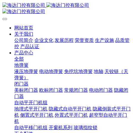
网站首页
关于我们
公司简介
企业文化
发展历程
荣誉资质
生产设施
品质管
控
产品认证
产品中心
全部
地弹簧
液压地弹簧
电动地弹簧
免挖坑地弹簧
地轴
天铰链（天
弹簧）
闭门器
美标闭门器
欧标闭门器
常规闭门器
电动闭门器
隐藏闭
门器
自动平开门机组
地埋式平开门机
隐藏式自动平开门机
隐藏倒装式平开门
机
侧置式平开门机
外置式平开门机
超窄型自动平开门
机
自动平移门机组
开窗机系列
玻璃指纹锁