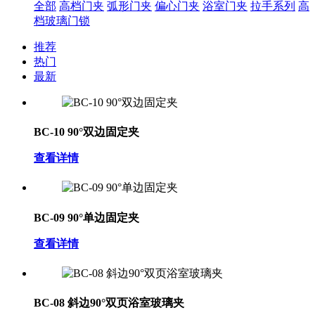
全部
高档门夹
弧形门夹
偏心门夹
浴室门夹
拉手系列
高
档玻璃门锁
推荐
热门
最新
BC-10 90°双边固定夹
查看详情
BC-09 90°单边固定夹
查看详情
BC-08 斜边90°双页浴室玻璃夹