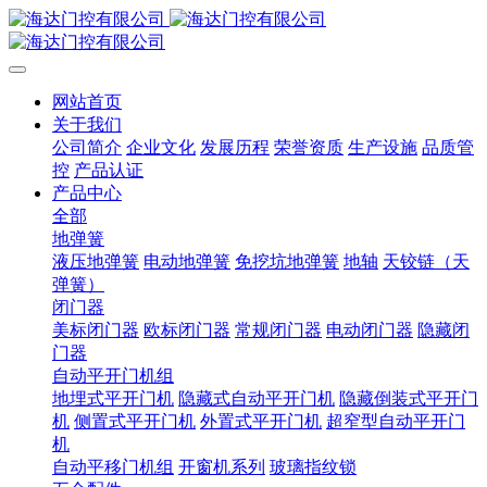
网站首页
关于我们
公司简介
企业文化
发展历程
荣誉资质
生产设施
品质管
控
产品认证
产品中心
全部
地弹簧
液压地弹簧
电动地弹簧
免挖坑地弹簧
地轴
天铰链（天
弹簧）
闭门器
美标闭门器
欧标闭门器
常规闭门器
电动闭门器
隐藏闭
门器
自动平开门机组
地埋式平开门机
隐藏式自动平开门机
隐藏倒装式平开门
机
侧置式平开门机
外置式平开门机
超窄型自动平开门
机
自动平移门机组
开窗机系列
玻璃指纹锁