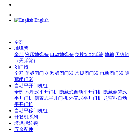
English
全部
地弹簧
全部
液压地弹簧
电动地弹簧
免挖坑地弹簧
地轴
天铰链
（天弹簧）
闭门器
全部
美标闭门器
欧标闭门器
常规闭门器
电动闭门器
隐
藏闭门器
自动平开门机组
全部
地埋式平开门机
隐藏式自动平开门机
隐藏倒装式
平开门机
侧置式平开门机
外置式平开门机
超窄型自动
平开门机
自动平移门机组
开窗机系列
玻璃指纹锁
五金配件