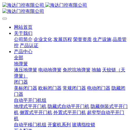
网站首页
关于我们
公司简介
企业文化
发展历程
荣誉资质
生产设施
品质管
控
产品认证
产品中心
全部
地弹簧
液压地弹簧
电动地弹簧
免挖坑地弹簧
地轴
天铰链（天
弹簧）
闭门器
美标闭门器
欧标闭门器
常规闭门器
电动闭门器
隐藏闭
门器
自动平开门机组
地埋式平开门机
隐藏式自动平开门机
隐藏倒装式平开门
机
侧置式平开门机
外置式平开门机
超窄型自动平开门
机
自动平移门机组
开窗机系列
玻璃指纹锁