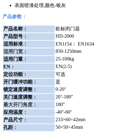
表面喷漆处理,颜色-银灰
产品参数：
产品名称：
欧标闭门器
HD-2000
产品型号
：
适用标准
：
EN1154； EN1634
850-1250mm
适用门宽：
25-100kg
适用门重
：
EN(2-5)
EN
：
定位功能
：
可选
开门缓冲功能
：
是
0-20
°
锁定速度调整
：
20
°
-180°
关门速度调整
：
180°
最大开门角度：
-40
°
-60
°
应用温度
：
233×60
×
42mm
产品尺寸
：
50×50
×
45mm
孔距
：