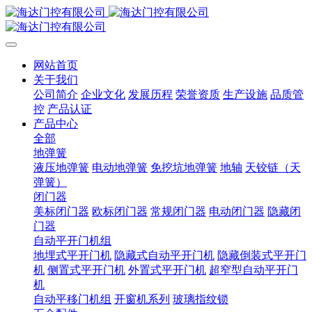
网站首页
关于我们
公司简介
企业文化
发展历程
荣誉资质
生产设施
品质管
控
产品认证
产品中心
全部
地弹簧
液压地弹簧
电动地弹簧
免挖坑地弹簧
地轴
天铰链（天
弹簧）
闭门器
美标闭门器
欧标闭门器
常规闭门器
电动闭门器
隐藏闭
门器
自动平开门机组
地埋式平开门机
隐藏式自动平开门机
隐藏倒装式平开门
机
侧置式平开门机
外置式平开门机
超窄型自动平开门
机
自动平移门机组
开窗机系列
玻璃指纹锁