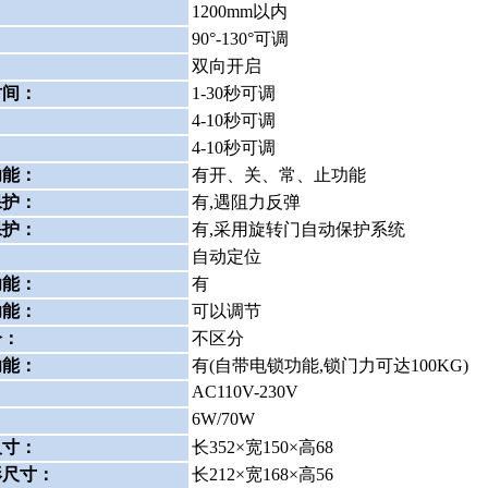
：
1200mm以内
：
90°-130°可调
：
双向开启
时间：
1-30秒可调
：
4-10秒可调
：
4-10秒可调
功能：
有开、关、常、止功能
保护：
有,遇阻力反弹
保护：
有,采用旋转门自动保护系统
：
自动定位
功能：
有
功能：
可以调节
分：
不区分
功能：
有(自带电锁功能,锁门力可达100KG)
AC110V-230V
6W/70W
：
尺寸：
长352×宽150×高68
形尺寸：
长212×宽168×高56