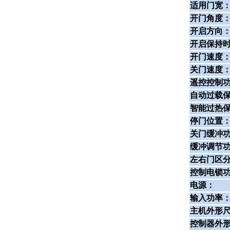
适用门宽
开门角度
开启方向
开启保持
开门速度
关门速度
遥控控制
自动过载
智能过热
停门位置
关门缓冲
缓冲调节
左右门区
控制电锁
电源：
输入功率
主机外形
控制器外