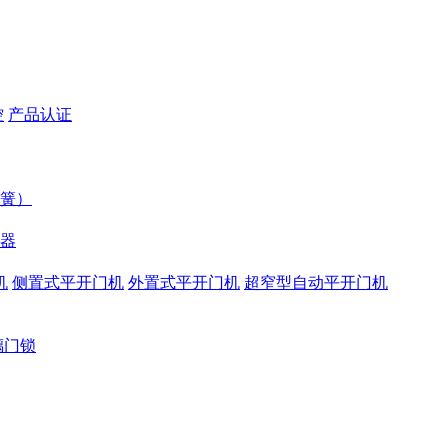
控
产品认证
簧）
器
机
侧置式平开门机
外置式平开门机
超窄型自动平开门机
璃门锁