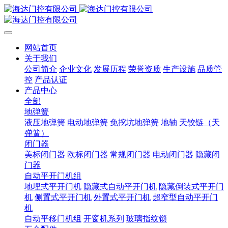
网站首页
关于我们
公司简介
企业文化
发展历程
荣誉资质
生产设施
品质管
控
产品认证
产品中心
全部
地弹簧
液压地弹簧
电动地弹簧
免挖坑地弹簧
地轴
天铰链（天
弹簧）
闭门器
美标闭门器
欧标闭门器
常规闭门器
电动闭门器
隐藏闭
门器
自动平开门机组
地埋式平开门机
隐藏式自动平开门机
隐藏倒装式平开门
机
侧置式平开门机
外置式平开门机
超窄型自动平开门
机
自动平移门机组
开窗机系列
玻璃指纹锁