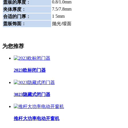
0.8/1.0mm
盖板的厚度
：
7.5/7.8mm
夹体厚度
：
1 5mm
合适的门厚
：
盖板饰面
：
抛光/缎面
为您推荐
2023欧标闭门器
3023隐藏式闭门器
推杆大功率电动开窗机