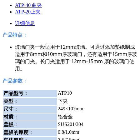
ATP-40 曲夹
ATP-20上夹
详细信息
产品特点：
玻璃门夹一般适用于12mm玻璃。
可通过添加垫纸制成
适用于8mm和10mm厚玻璃门，还有适用于15mm厚玻
璃的门夹。
长门夹适用于 12mm-15mm 厚的玻璃门使
用。
产品参数：
ATP10
产品型号：
类型
：
下夹
249×107mm
尺寸
：
材质
：
铝合金
SUS201/304
盖板
：
0.8/1.0mm
盖板的厚度
：
7.5/7.8mm