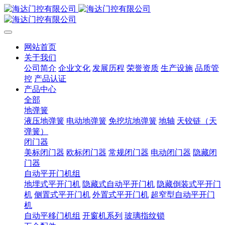
网站首页
关于我们
公司简介
企业文化
发展历程
荣誉资质
生产设施
品质管
控
产品认证
产品中心
全部
地弹簧
液压地弹簧
电动地弹簧
免挖坑地弹簧
地轴
天铰链（天
弹簧）
闭门器
美标闭门器
欧标闭门器
常规闭门器
电动闭门器
隐藏闭
门器
自动平开门机组
地埋式平开门机
隐藏式自动平开门机
隐藏倒装式平开门
机
侧置式平开门机
外置式平开门机
超窄型自动平开门
机
自动平移门机组
开窗机系列
玻璃指纹锁