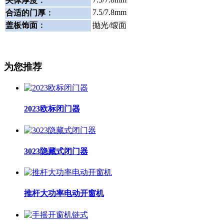
夹体厚度
：
7.5/7.8mm
合适的门厚
：
盖板饰面
：
抛光/缎面
为您推荐
2023欧标闭门器
3023隐藏式闭门器
推杆大功率电动开窗机