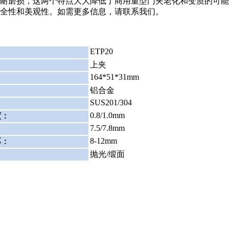
耐磨损，这两个特点大大降低了商用重型门夹老化和变质的可能
全性和美观性。如需更多信息，请联系我们。
ETP20
：
上夹
164*51*31mm
铝合金
SUS201/304
0.8/1.0mm
度
：
7.5/7.8mm
：
8-12mm
厚
：
：
抛光/缎面