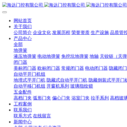
网站首页
关于我们
公司简介
企业文化
发展历程
荣誉资质
生产设施
品质管
产品中心
全部
地弹簧
液压地弹簧
电动地弹簧
免挖坑地弹簧
地轴
天铰链（天弹
闭门器
美标闭门器
欧标闭门器
常规闭门器
电动闭门器
隐藏闭门
自动平开门机组
地埋式平开门机
隐藏式自动平开门机
隐藏倒装式平开门
自动平移门机组
开窗机系列
玻璃指纹锁
五金配件
高档门夹
弧形门夹
偏心门夹
浴室门夹
拉手系列
高档玻
工程案例
联系我们
联系方式
在线留言
新闻中心