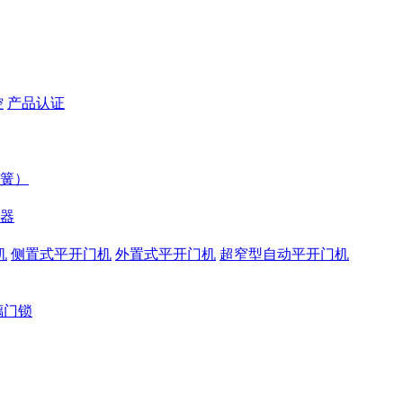
控
产品认证
簧）
器
机
侧置式平开门机
外置式平开门机
超窄型自动平开门机
璃门锁