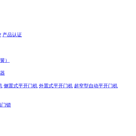
控
产品认证
簧）
器
机
侧置式平开门机
外置式平开门机
超窄型自动平开门机
璃门锁