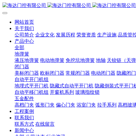
网站首页
关于我们
公司简介
企业文化
发展历程
荣誉资质
生产设施
品质管
产品中心
全部
地弹簧
液压地弹簧
电动地弹簧
免挖坑地弹簧
地轴
天铰链（天弹
闭门器
美标闭门器
欧标闭门器
常规闭门器
电动闭门器
隐藏闭门
自动平开门机组
地埋式平开门机
隐藏式自动平开门机
隐藏倒装式平开门
自动平移门机组
开窗机系列
玻璃指纹锁
五金配件
高档门夹
弧形门夹
偏心门夹
浴室门夹
拉手系列
高档玻
工程案例
联系我们
联系方式
在线留言
新闻中心