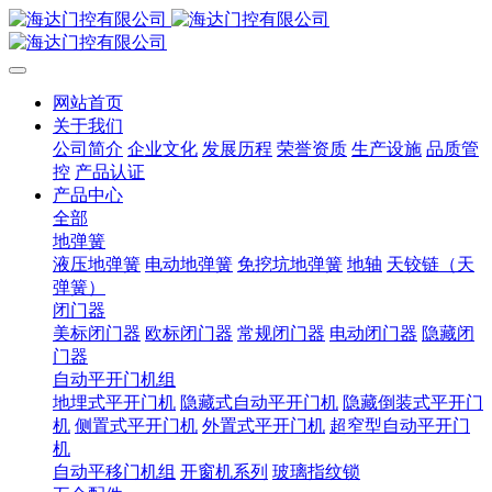
网站首页
关于我们
公司简介
企业文化
发展历程
荣誉资质
生产设施
品质管
控
产品认证
产品中心
全部
地弹簧
液压地弹簧
电动地弹簧
免挖坑地弹簧
地轴
天铰链（天
弹簧）
闭门器
美标闭门器
欧标闭门器
常规闭门器
电动闭门器
隐藏闭
门器
自动平开门机组
地埋式平开门机
隐藏式自动平开门机
隐藏倒装式平开门
机
侧置式平开门机
外置式平开门机
超窄型自动平开门
机
自动平移门机组
开窗机系列
玻璃指纹锁