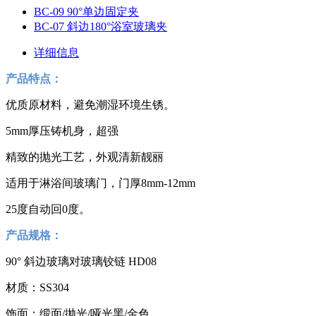
BC-09 90°单边固定夹
BC-07 斜边180°浴室玻璃夹
详细信息
产品特点：
优质原材料，避免潮湿环境生锈。
5mm厚压铸机身，超强
精致的抛光工艺，外观清新靓丽
适用于淋浴间玻璃门，门厚8mm-12mm
25度自动回0度。
产品规格：
90° 斜边玻璃对玻璃铰链 HD08
材质：SS304
饰面：缎面/抛光/哑光黑/金色