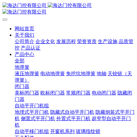
网站首页
关于我们
公司简介
企业文化
发展历程
荣誉资质
生产设施
品质管
控
产品认证
产品中心
全部
地弹簧
液压地弹簧
电动地弹簧
免挖坑地弹簧
地轴
天铰链（天
弹簧）
闭门器
美标闭门器
欧标闭门器
常规闭门器
电动闭门器
隐藏闭
门器
自动平开门机组
地埋式平开门机
隐藏式自动平开门机
隐藏倒装式平开门
机
侧置式平开门机
外置式平开门机
超窄型自动平开门
机
自动平移门机组
开窗机系列
玻璃指纹锁