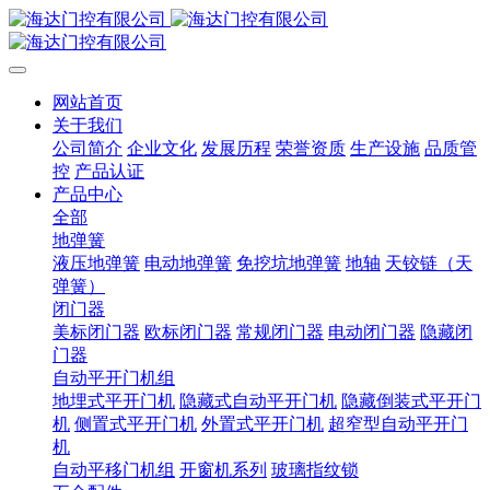
网站首页
关于我们
公司简介
企业文化
发展历程
荣誉资质
生产设施
品质管
控
产品认证
产品中心
全部
地弹簧
液压地弹簧
电动地弹簧
免挖坑地弹簧
地轴
天铰链（天
弹簧）
闭门器
美标闭门器
欧标闭门器
常规闭门器
电动闭门器
隐藏闭
门器
自动平开门机组
地埋式平开门机
隐藏式自动平开门机
隐藏倒装式平开门
机
侧置式平开门机
外置式平开门机
超窄型自动平开门
机
自动平移门机组
开窗机系列
玻璃指纹锁