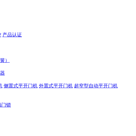
控
产品认证
簧）
器
机
侧置式平开门机
外置式平开门机
超窄型自动平开门机
璃门锁