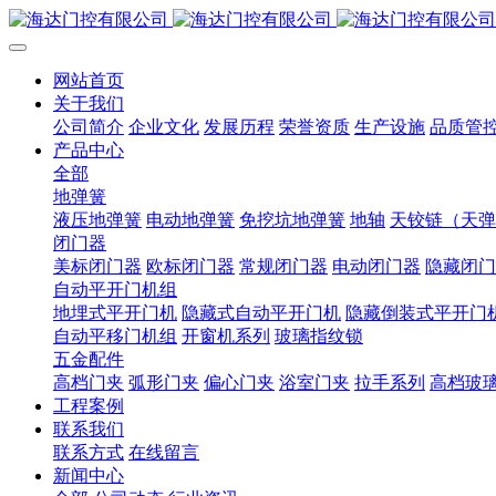
网站首页
关于我们
公司简介
企业文化
发展历程
荣誉资质
生产设施
品质管
产品中心
全部
地弹簧
液压地弹簧
电动地弹簧
免挖坑地弹簧
地轴
天铰链（天弹
闭门器
美标闭门器
欧标闭门器
常规闭门器
电动闭门器
隐藏闭门
自动平开门机组
地埋式平开门机
隐藏式自动平开门机
隐藏倒装式平开门
自动平移门机组
开窗机系列
玻璃指纹锁
五金配件
高档门夹
弧形门夹
偏心门夹
浴室门夹
拉手系列
高档玻
工程案例
联系我们
联系方式
在线留言
新闻中心