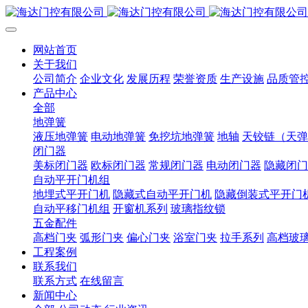
网站首页
关于我们
公司简介
企业文化
发展历程
荣誉资质
生产设施
品质管
产品中心
全部
地弹簧
液压地弹簧
电动地弹簧
免挖坑地弹簧
地轴
天铰链（天弹
闭门器
美标闭门器
欧标闭门器
常规闭门器
电动闭门器
隐藏闭门
自动平开门机组
地埋式平开门机
隐藏式自动平开门机
隐藏倒装式平开门
自动平移门机组
开窗机系列
玻璃指纹锁
五金配件
高档门夹
弧形门夹
偏心门夹
浴室门夹
拉手系列
高档玻
工程案例
联系我们
联系方式
在线留言
新闻中心