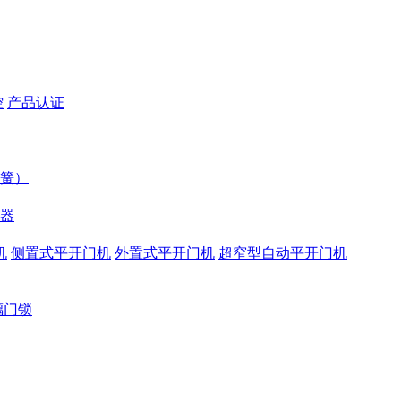
控
产品认证
簧）
器
机
侧置式平开门机
外置式平开门机
超窄型自动平开门机
璃门锁