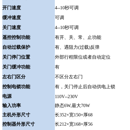
开门速度
4--10秒可调
缓冲速度
可调
关门速度
4--10秒可调
遥控控制功能
有开、关、常、止功能
自动过载保护
有、遇阻力(过载)反弹
关门停门位置
外部行程限位或者自动定位
关门缓冲功能
有
左右门区分
不区分左右门
控制电锁功能
有，关门停止后自动供电上锁
电源
110V--230V
输入功率
静态6W,最大70W
主机外形尺寸
长352×宽150×厚68
控制器外形尺寸
长212×宽168×厚56