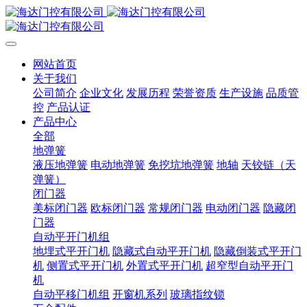
网站首页
关于我们
公司简介
企业文化
发展历程
荣誉资质
生产设施
品质管
控
产品认证
产品中心
全部
地弹簧
液压地弹簧
电动地弹簧
免挖坑地弹簧
地轴
天铰链（天
弹簧）
闭门器
美标闭门器
欧标闭门器
常规闭门器
电动闭门器
隐藏闭
门器
自动平开门机组
地埋式平开门机
隐藏式自动平开门机
隐藏倒装式平开门
机
侧置式平开门机
外置式平开门机
超窄型自动平开门
机
自动平移门机组
开窗机系列
玻璃指纹锁