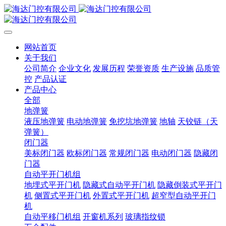
网站首页
关于我们
公司简介
企业文化
发展历程
荣誉资质
生产设施
品质管
控
产品认证
产品中心
全部
地弹簧
液压地弹簧
电动地弹簧
免挖坑地弹簧
地轴
天铰链（天
弹簧）
闭门器
美标闭门器
欧标闭门器
常规闭门器
电动闭门器
隐藏闭
门器
自动平开门机组
地埋式平开门机
隐藏式自动平开门机
隐藏倒装式平开门
机
侧置式平开门机
外置式平开门机
超窄型自动平开门
机
自动平移门机组
开窗机系列
玻璃指纹锁