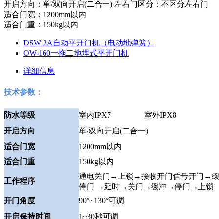
开启方向：单/双向开启(二合一) 左右门区分：不区分左右门
适合门宽：1200mm以内
适合门重：150kg以内
DSW-2A自动平开门机（电动地弹簧）
OW-160一拖二地埋式平开门机
详细信息
技术参数：
防水等级
室内IPX7 室外IPX8
开启方向
单/双向开启(二合一)
适合门宽
1200mm以内
适合门重
150kg以内
通电关门→上锁→接收开门信号开门→
工作程序
停门 →延时→关门→缓冲→停门→上锁
开门角度
90°~130°可调
开启保持时间
1~30秒可调