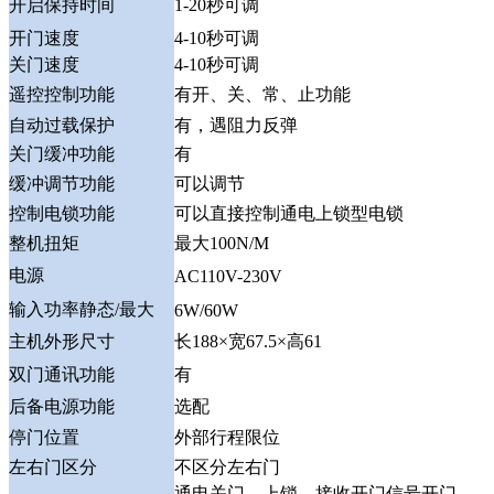
开启保持时间
1-20秒可调
开门速度
4-10秒可调
关门速度
4-10秒可调
遥控控制功能
有开、关、常、止功能
自动过载保护
有，遇阻力反弹
关门缓冲功能
有
缓冲调节功能
可以调节
控制电锁功能
可以直接控制通电上锁型电锁
整机扭矩
最大100N/M
电源
AC110V-230V
输入功率静态/最大
6W/60W
主机外形尺寸
长188×宽67.5×高61
双门通讯功能
有
后备电源功能
选配
停门位置
外部行程限位
左右门区分
不区分左右门
通电关门→上锁→接收开门信号开门→