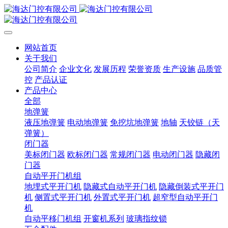
网站首页
关于我们
公司简介
企业文化
发展历程
荣誉资质
生产设施
品质管
控
产品认证
产品中心
全部
地弹簧
液压地弹簧
电动地弹簧
免挖坑地弹簧
地轴
天铰链（天
弹簧）
闭门器
美标闭门器
欧标闭门器
常规闭门器
电动闭门器
隐藏闭
门器
自动平开门机组
地埋式平开门机
隐藏式自动平开门机
隐藏倒装式平开门
机
侧置式平开门机
外置式平开门机
超窄型自动平开门
机
自动平移门机组
开窗机系列
玻璃指纹锁