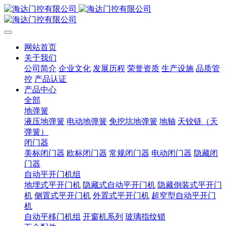
网站首页
关于我们
公司简介
企业文化
发展历程
荣誉资质
生产设施
品质管
控
产品认证
产品中心
全部
地弹簧
液压地弹簧
电动地弹簧
免挖坑地弹簧
地轴
天铰链（天
弹簧）
闭门器
美标闭门器
欧标闭门器
常规闭门器
电动闭门器
隐藏闭
门器
自动平开门机组
地埋式平开门机
隐藏式自动平开门机
隐藏倒装式平开门
机
侧置式平开门机
外置式平开门机
超窄型自动平开门
机
自动平移门机组
开窗机系列
玻璃指纹锁