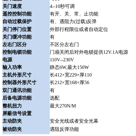
关门速度
4--10秒可调
遥控控制功能
有开、关、常、止功能
自动过载保护
有、遇阻力(过载)反弹
关门停门位置
外部行程限位或者自动定位
关门缓冲功能
有
左右门区分
不区分左右门
控制电锁功能
门扇关闭后对外电锁提供12V.1A电源
电源
110V--230V
输入功率
静态6W,最大150W
主机外形尺寸
长412×宽229×厚110
控制器外形尺寸
长212×宽168×厚56
双门通讯功能
有
后备电源功能
选配
整机扭力
最大270N/M
屏蔽信号设置
主动防夹
安全光线或者安全光幕
被动防夹
遇阻反弹功能