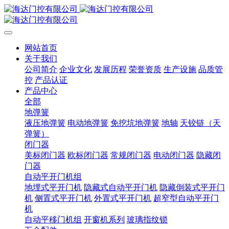
网站首页
关于我们
公司简介
企业文化
发展历程
荣誉资质
生产设施
品质管
控
产品认证
产品中心
全部
地弹簧
液压地弹簧
电动地弹簧
免挖坑地弹簧
地轴
天铰链（天
弹簧）
闭门器
美标闭门器
欧标闭门器
常规闭门器
电动闭门器
隐藏闭
门器
自动平开门机组
地埋式平开门机
隐藏式自动平开门机
隐藏倒装式平开门
机
侧置式平开门机
外置式平开门机
超窄型自动平开门
机
自动平移门机组
开窗机系列
玻璃指纹锁