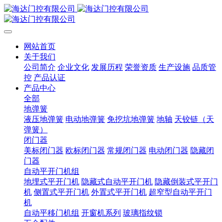
网站首页
关于我们
公司简介
企业文化
发展历程
荣誉资质
生产设施
品质管
控
产品认证
产品中心
全部
地弹簧
液压地弹簧
电动地弹簧
免挖坑地弹簧
地轴
天铰链（天
弹簧）
闭门器
美标闭门器
欧标闭门器
常规闭门器
电动闭门器
隐藏闭
门器
自动平开门机组
地埋式平开门机
隐藏式自动平开门机
隐藏倒装式平开门
机
侧置式平开门机
外置式平开门机
超窄型自动平开门
机
自动平移门机组
开窗机系列
玻璃指纹锁