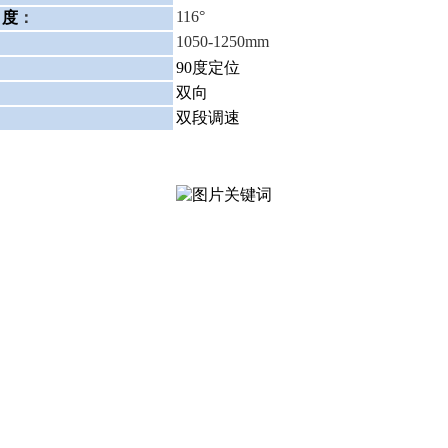
116°
角度
：
1050-1250mm
：
：
90度定位
：
双向
双段调速