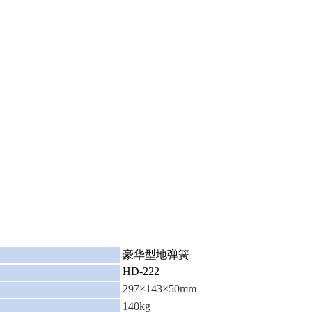
：
豪华型地弹簧
HD-222
：
297×143×50mm
：
140kg
：