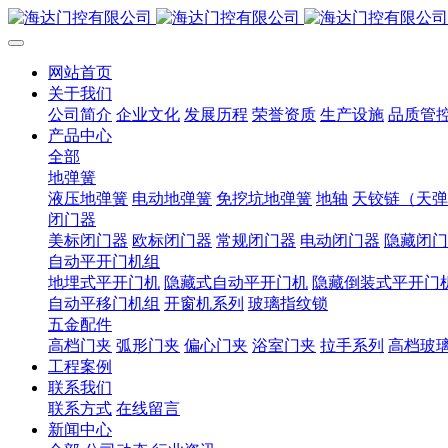
网站首页
关于我们
公司简介
企业文化
发展历程
荣誉资质
生产设施
品质管
产品中心
全部
地弹簧
液压地弹簧
电动地弹簧
免挖坑地弹簧
地轴
天铰链（天弹
闭门器
美标闭门器
欧标闭门器
常规闭门器
电动闭门器
隐藏闭门
自动平开门机组
地埋式平开门机
隐藏式自动平开门机
隐藏倒装式平开门
自动平移门机组
开窗机系列
玻璃指纹锁
五金配件
高档门夹
弧形门夹
偏心门夹
浴室门夹
拉手系列
高档玻
工程案例
联系我们
联系方式
在线留言
新闻中心