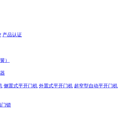
控
产品认证
簧）
器
机
侧置式平开门机
外置式平开门机
超窄型自动平开门机
璃门锁