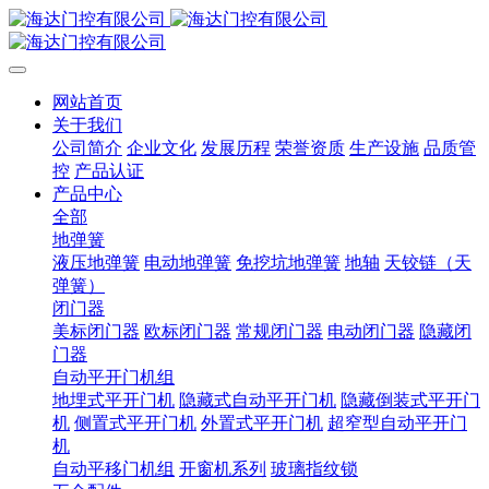
网站首页
关于我们
公司简介
企业文化
发展历程
荣誉资质
生产设施
品质管
控
产品认证
产品中心
全部
地弹簧
液压地弹簧
电动地弹簧
免挖坑地弹簧
地轴
天铰链（天
弹簧）
闭门器
美标闭门器
欧标闭门器
常规闭门器
电动闭门器
隐藏闭
门器
自动平开门机组
地埋式平开门机
隐藏式自动平开门机
隐藏倒装式平开门
机
侧置式平开门机
外置式平开门机
超窄型自动平开门
机
自动平移门机组
开窗机系列
玻璃指纹锁