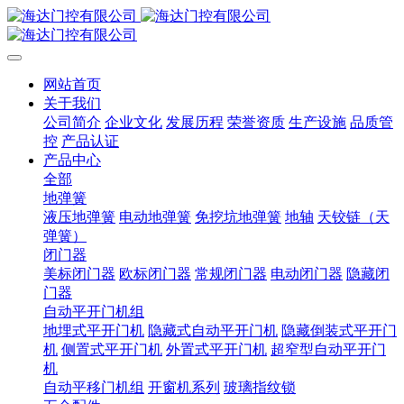
网站首页
关于我们
公司简介
企业文化
发展历程
荣誉资质
生产设施
品质管
控
产品认证
产品中心
全部
地弹簧
液压地弹簧
电动地弹簧
免挖坑地弹簧
地轴
天铰链（天
弹簧）
闭门器
美标闭门器
欧标闭门器
常规闭门器
电动闭门器
隐藏闭
门器
自动平开门机组
地埋式平开门机
隐藏式自动平开门机
隐藏倒装式平开门
机
侧置式平开门机
外置式平开门机
超窄型自动平开门
机
自动平移门机组
开窗机系列
玻璃指纹锁