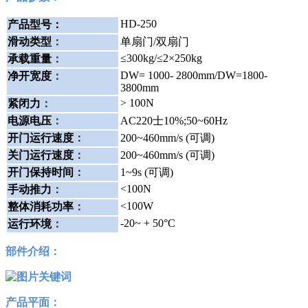
HD-250
产品型号：
滑动类型
：
单扇门/双扇门
≤300kg/≤2×250kg
承载重量
：
DW= 1000- 2800mm/DW=1800-
净开宽度
：
3800mm
> 100N
紧闭力
：
电源电压
：
AC220士10%;50~60Hz
开门运行速度
：
200~460mm/s (可调)
关门运行速度
：
200~460mm/s (可调)
开门保持时间
：
1~9s (可调)
<100N
手动推力
：
<100W
整体消耗功率
：
-20~ + 50°C
运行环境
：
部件介绍：
产品平面：