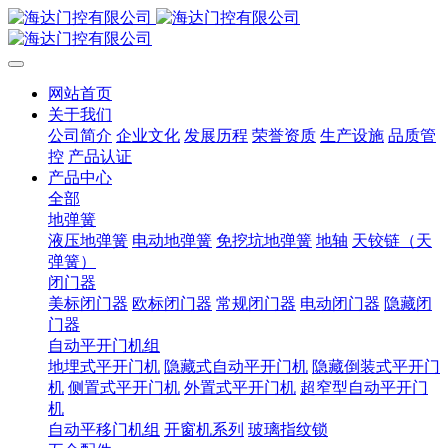
网站首页
关于我们
公司简介
企业文化
发展历程
荣誉资质
生产设施
品质管
控
产品认证
产品中心
全部
地弹簧
液压地弹簧
电动地弹簧
免挖坑地弹簧
地轴
天铰链（天
弹簧）
闭门器
美标闭门器
欧标闭门器
常规闭门器
电动闭门器
隐藏闭
门器
自动平开门机组
地埋式平开门机
隐藏式自动平开门机
隐藏倒装式平开门
机
侧置式平开门机
外置式平开门机
超窄型自动平开门
机
自动平移门机组
开窗机系列
玻璃指纹锁