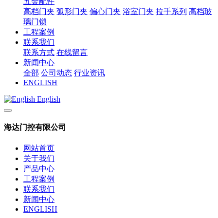
五金配件
高档门夹
弧形门夹
偏心门夹
浴室门夹
拉手系列
高档玻
璃门锁
工程案例
联系我们
联系方式
在线留言
新闻中心
全部
公司动态
行业资讯
ENGLISH
English
海达门控有限公司
网站首页
关于我们
产品中心
工程案例
联系我们
新闻中心
ENGLISH