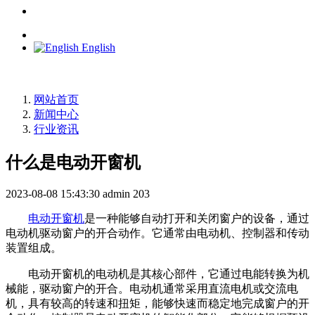
English
网站首页
新闻中心
行业资讯
什么是电动开窗机
2023-08-08 15:43:30
admin
203
电动开窗机
是一种能够自动打开和关闭窗户的设备，通过
电动机驱动窗户的开合动作。它通常由电动机、控制器和传动
装置组成。
电动开窗机的电动机是其核心部件，它通过电能转换为机
械能，驱动窗户的开合。电动机通常采用直流电机或交流电
机，具有较高的转速和扭矩，能够快速而稳定地完成窗户的开