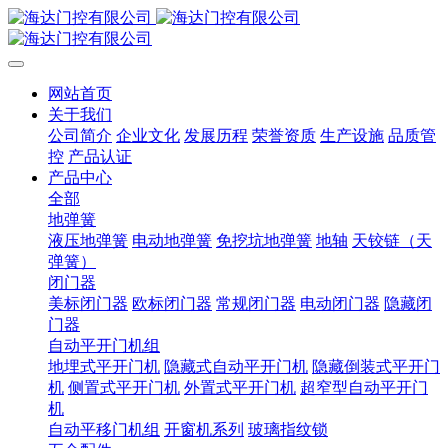
网站首页
关于我们
公司简介
企业文化
发展历程
荣誉资质
生产设施
品质管
控
产品认证
产品中心
全部
地弹簧
液压地弹簧
电动地弹簧
免挖坑地弹簧
地轴
天铰链（天
弹簧）
闭门器
美标闭门器
欧标闭门器
常规闭门器
电动闭门器
隐藏闭
门器
自动平开门机组
地埋式平开门机
隐藏式自动平开门机
隐藏倒装式平开门
机
侧置式平开门机
外置式平开门机
超窄型自动平开门
机
自动平移门机组
开窗机系列
玻璃指纹锁