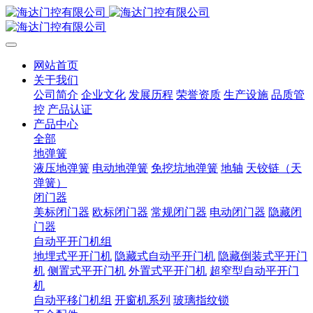
网站首页
关于我们
公司简介
企业文化
发展历程
荣誉资质
生产设施
品质管
控
产品认证
产品中心
全部
地弹簧
液压地弹簧
电动地弹簧
免挖坑地弹簧
地轴
天铰链（天
弹簧）
闭门器
美标闭门器
欧标闭门器
常规闭门器
电动闭门器
隐藏闭
门器
自动平开门机组
地埋式平开门机
隐藏式自动平开门机
隐藏倒装式平开门
机
侧置式平开门机
外置式平开门机
超窄型自动平开门
机
自动平移门机组
开窗机系列
玻璃指纹锁