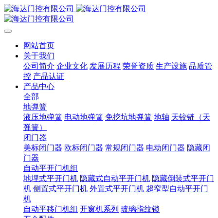
网站首页
关于我们
公司简介
企业文化
发展历程
荣誉资质
生产设施
品质管
控
产品认证
产品中心
全部
地弹簧
液压地弹簧
电动地弹簧
免挖坑地弹簧
地轴
天铰链（天
弹簧）
闭门器
美标闭门器
欧标闭门器
常规闭门器
电动闭门器
隐藏闭
门器
自动平开门机组
地埋式平开门机
隐藏式自动平开门机
隐藏倒装式平开门
机
侧置式平开门机
外置式平开门机
超窄型自动平开门
机
自动平移门机组
开窗机系列
玻璃指纹锁