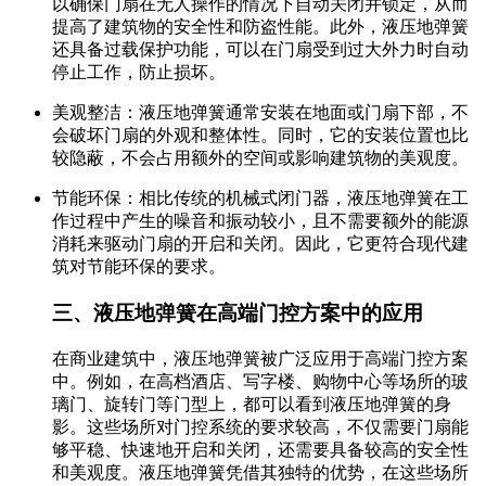
以确保门扇在无人操作的情况下自动关闭并锁定，从而
提高了建筑物的安全性和防盗性能。此外，液压地弹簧
还具备过载保护功能，可以在门扇受到过大外力时自动
停止工作，防止损坏。
美观整洁：液压地弹簧通常安装在地面或门扇下部，不
会破坏门扇的外观和整体性。同时，它的安装位置也比
较隐蔽，不会占用额外的空间或影响建筑物的美观度。
节能环保：相比传统的机械式闭门器，液压地弹簧在工
作过程中产生的噪音和振动较小，且不需要额外的能源
消耗来驱动门扇的开启和关闭。因此，它更符合现代建
筑对节能环保的要求。
三、液压地弹簧在高端门控方案中的应用
在商业建筑中，液压地弹簧被广泛应用于高端门控方案
中。例如，在高档酒店、写字楼、购物中心等场所的玻
璃门、旋转门等门型上，都可以看到液压地弹簧的身
影。这些场所对门控系统的要求较高，不仅需要门扇能
够平稳、快速地开启和关闭，还需要具备较高的安全性
和美观度。液压地弹簧凭借其独特的优势，在这些场所