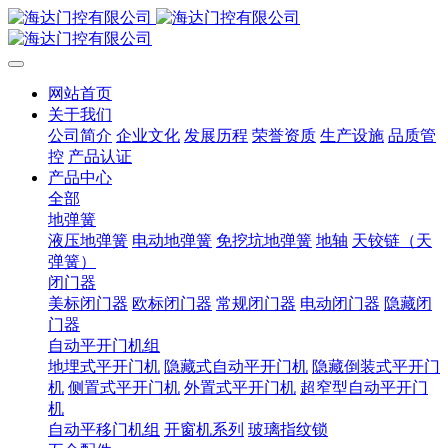
网站首页
关于我们
公司简介
企业文化
发展历程
荣誉资质
生产设施
品质管
控
产品认证
产品中心
全部
地弹簧
液压地弹簧
电动地弹簧
免挖坑地弹簧
地轴
天铰链（天
弹簧）
闭门器
美标闭门器
欧标闭门器
常规闭门器
电动闭门器
隐藏闭
门器
自动平开门机组
地埋式平开门机
隐藏式自动平开门机
隐藏倒装式平开门
机
侧置式平开门机
外置式平开门机
超窄型自动平开门
机
自动平移门机组
开窗机系列
玻璃指纹锁