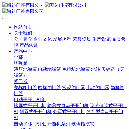
网站首页
关于我们
公司简介
企业文化
发展历程
荣誉资质
生产设施
品质管
控
产品认证
产品中心
全部
地弹簧
液压地弹簧
电动地弹簧
免挖坑地弹簧
地轴
天铰链（天
弹簧）
闭门器
美标闭门器
欧标闭门器
常规闭门器
电动闭门器
隐藏闭
门器
自动平开门机组
地埋式平开门机
隐藏式自动平开门机
隐藏倒装式平开门
机
侧置式平开门机
外置式平开门机
超窄型自动平开门
机
自动平移门机组
开窗机系列
玻璃指纹锁