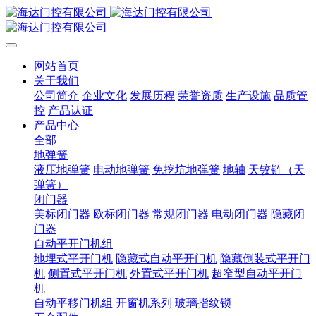
网站首页
关于我们
公司简介
企业文化
发展历程
荣誉资质
生产设施
品质管
控
产品认证
产品中心
全部
地弹簧
液压地弹簧
电动地弹簧
免挖坑地弹簧
地轴
天铰链（天
弹簧）
闭门器
美标闭门器
欧标闭门器
常规闭门器
电动闭门器
隐藏闭
门器
自动平开门机组
地埋式平开门机
隐藏式自动平开门机
隐藏倒装式平开门
机
侧置式平开门机
外置式平开门机
超窄型自动平开门
机
自动平移门机组
开窗机系列
玻璃指纹锁