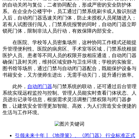
的自动关闭与复位，二者协同配合，形成严密的安全防护体
系。在企业办公楼宇中，员工通过门禁系统刷卡或人脸识别进
入后，自动闭门器迅速关闭门体，防止未授权人员尾随进入；
若有人试图强行闯入，门禁系统报警的同时，自动闭门器立即
锁死门体，限制非法人员行动，有效保障内部安全。
在医院、学校等人员密集场所，这种协同工作模式还能提
升管理便利性。医院的病房区、手术室等区域，门禁系统根据
医护人员、患者等不同人员的权限开放相应通道，自动闭门器
确保门及时关闭，维持区域安静与卫生环境；学校的实验室、
图书馆等场所，通过门禁与自动闭门器配合，既能保护设备与
书籍安全，又方便师生进出，无需手动关门，提升通行效率。
此外，
自动闭门器
与门禁系统的联动，还可通过后台管理
系统实现远程监控与控制。管理人员能实时查看门体状态、人
员进出记录等信息，根据需求灵活调整门禁权限与闭门器参
数，让建筑安全管理更加智能、高效，为人们营造安全便捷的
生活与工作环境。
引领未来十年丨《地弹簧》、《闭门器》 行业标准正式