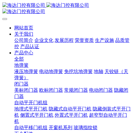
网站首页
关于我们
公司简介
企业文化
发展历程
荣誉资质
生产设施
品质管
控
产品认证
产品中心
全部
地弹簧
液压地弹簧
电动地弹簧
免挖坑地弹簧
地轴
天铰链（天
弹簧）
闭门器
美标闭门器
欧标闭门器
常规闭门器
电动闭门器
隐藏闭
门器
自动平开门机组
地埋式平开门机
隐藏式自动平开门机
隐藏倒装式平开门
机
侧置式平开门机
外置式平开门机
超窄型自动平开门
机
自动平移门机组
开窗机系列
玻璃指纹锁