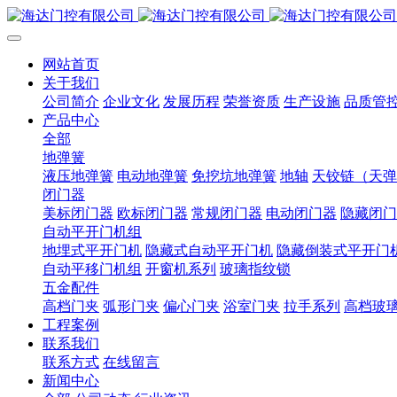
网站首页
关于我们
公司简介
企业文化
发展历程
荣誉资质
生产设施
品质管
产品中心
全部
地弹簧
液压地弹簧
电动地弹簧
免挖坑地弹簧
地轴
天铰链（天弹
闭门器
美标闭门器
欧标闭门器
常规闭门器
电动闭门器
隐藏闭门
自动平开门机组
地埋式平开门机
隐藏式自动平开门机
隐藏倒装式平开门
自动平移门机组
开窗机系列
玻璃指纹锁
五金配件
高档门夹
弧形门夹
偏心门夹
浴室门夹
拉手系列
高档玻
工程案例
联系我们
联系方式
在线留言
新闻中心