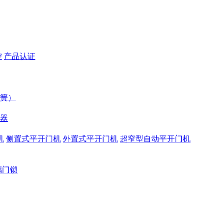
控
产品认证
簧）
器
机
侧置式平开门机
外置式平开门机
超窄型自动平开门机
璃门锁