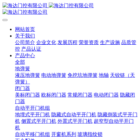
网站首页
关于我们
公司简介
企业文化
发展历程
荣誉资质
生产设施
品质管
控
产品认证
产品中心
全部
地弹簧
液压地弹簧
电动地弹簧
免挖坑地弹簧
地轴
天铰链（天
弹簧）
闭门器
美标闭门器
欧标闭门器
常规闭门器
电动闭门器
隐藏闭
门器
自动平开门机组
地埋式平开门机
隐藏式自动平开门机
隐藏倒装式平开门
机
侧置式平开门机
外置式平开门机
超窄型自动平开门
机
自动平移门机组
开窗机系列
玻璃指纹锁