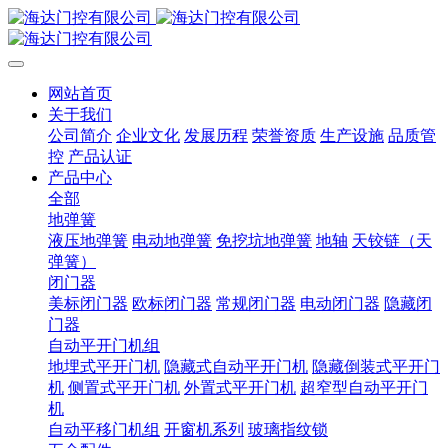
网站首页
关于我们
公司简介
企业文化
发展历程
荣誉资质
生产设施
品质管
控
产品认证
产品中心
全部
地弹簧
液压地弹簧
电动地弹簧
免挖坑地弹簧
地轴
天铰链（天
弹簧）
闭门器
美标闭门器
欧标闭门器
常规闭门器
电动闭门器
隐藏闭
门器
自动平开门机组
地埋式平开门机
隐藏式自动平开门机
隐藏倒装式平开门
机
侧置式平开门机
外置式平开门机
超窄型自动平开门
机
自动平移门机组
开窗机系列
玻璃指纹锁