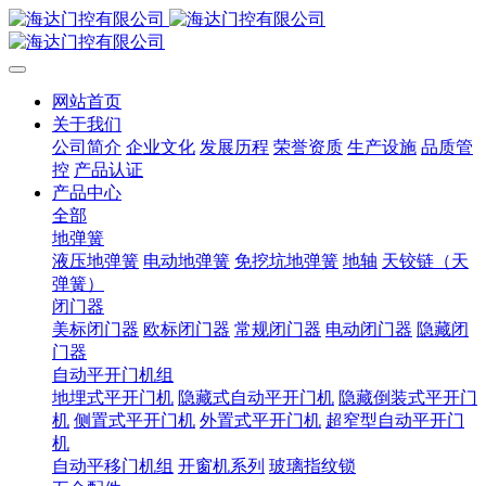
网站首页
关于我们
公司简介
企业文化
发展历程
荣誉资质
生产设施
品质管
控
产品认证
产品中心
全部
地弹簧
液压地弹簧
电动地弹簧
免挖坑地弹簧
地轴
天铰链（天
弹簧）
闭门器
美标闭门器
欧标闭门器
常规闭门器
电动闭门器
隐藏闭
门器
自动平开门机组
地埋式平开门机
隐藏式自动平开门机
隐藏倒装式平开门
机
侧置式平开门机
外置式平开门机
超窄型自动平开门
机
自动平移门机组
开窗机系列
玻璃指纹锁