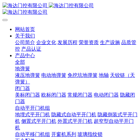
网站首页
关于我们
公司简介
企业文化
发展历程
荣誉资质
生产设施
品质管
控
产品认证
产品中心
全部
地弹簧
液压地弹簧
电动地弹簧
免挖坑地弹簧
地轴
天铰链（天
弹簧）
闭门器
美标闭门器
欧标闭门器
常规闭门器
电动闭门器
隐藏闭
门器
自动平开门机组
地埋式平开门机
隐藏式自动平开门机
隐藏倒装式平开门
机
侧置式平开门机
外置式平开门机
超窄型自动平开门
机
自动平移门机组
开窗机系列
玻璃指纹锁