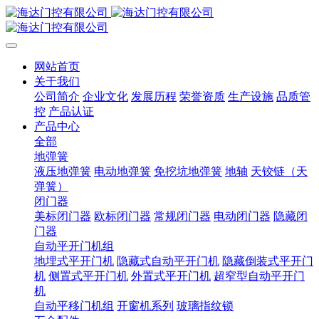
网站首页
关于我们
公司简介
企业文化
发展历程
荣誉资质
生产设施
品质管
控
产品认证
产品中心
全部
地弹簧
液压地弹簧
电动地弹簧
免挖坑地弹簧
地轴
天铰链（天
弹簧）
闭门器
美标闭门器
欧标闭门器
常规闭门器
电动闭门器
隐藏闭
门器
自动平开门机组
地埋式平开门机
隐藏式自动平开门机
隐藏倒装式平开门
机
侧置式平开门机
外置式平开门机
超窄型自动平开门
机
自动平移门机组
开窗机系列
玻璃指纹锁