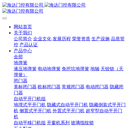
网站首页
关于我们
公司简介
企业文化
发展历程
荣誉资质
生产设施
品质管
控
产品认证
产品中心
全部
地弹簧
液压地弹簧
电动地弹簧
免挖坑地弹簧
地轴
天铰链（天
弹簧）
闭门器
美标闭门器
欧标闭门器
常规闭门器
电动闭门器
隐藏闭
门器
自动平开门机组
地埋式平开门机
隐藏式自动平开门机
隐藏倒装式平开门
机
侧置式平开门机
外置式平开门机
超窄型自动平开门
机
自动平移门机组
开窗机系列
玻璃指纹锁