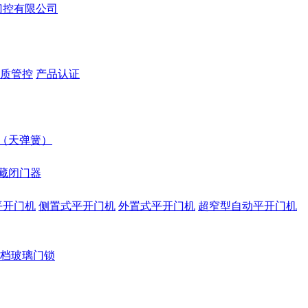
质管控
产品认证
（天弹簧）
藏闭门器
平开门机
侧置式平开门机
外置式平开门机
超窄型自动平开门机
档玻璃门锁