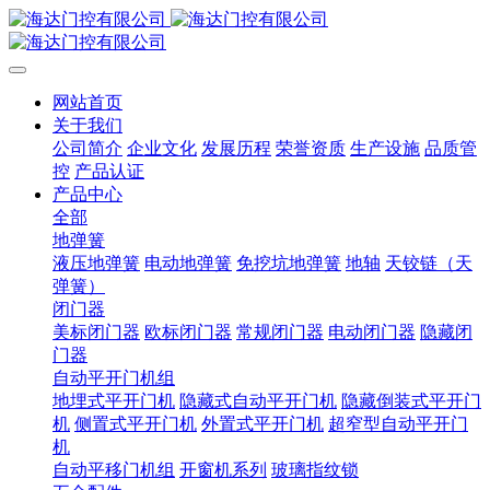
网站首页
关于我们
公司简介
企业文化
发展历程
荣誉资质
生产设施
品质管
控
产品认证
产品中心
全部
地弹簧
液压地弹簧
电动地弹簧
免挖坑地弹簧
地轴
天铰链（天
弹簧）
闭门器
美标闭门器
欧标闭门器
常规闭门器
电动闭门器
隐藏闭
门器
自动平开门机组
地埋式平开门机
隐藏式自动平开门机
隐藏倒装式平开门
机
侧置式平开门机
外置式平开门机
超窄型自动平开门
机
自动平移门机组
开窗机系列
玻璃指纹锁