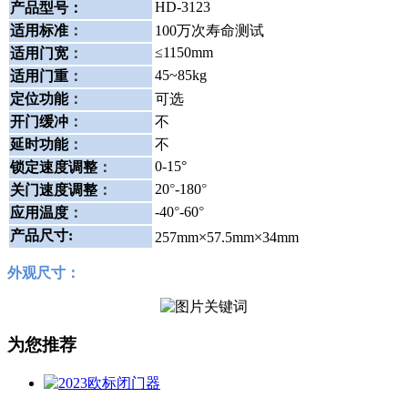
HD-3123
产品型号：
适用标准
：
100万次寿命测试
≤1150mm
适用门宽
：
45~85kg
适用门重
：
定位功能
：
可选
开门缓冲
：
不
延时功能
：
不
0-15°
锁定速度调整
：
20
°
-180
°
关门速度调整
：
-40
°
-60
°
应用温度
：
×
×
产品尺寸:
257mm
57.5mm
34mm
外观尺寸：
为您推荐