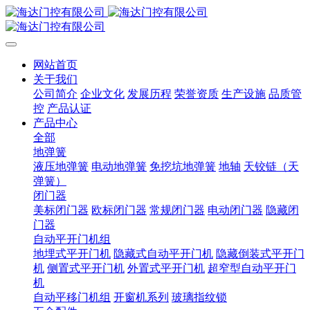
网站首页
关于我们
公司简介
企业文化
发展历程
荣誉资质
生产设施
品质管
控
产品认证
产品中心
全部
地弹簧
液压地弹簧
电动地弹簧
免挖坑地弹簧
地轴
天铰链（天
弹簧）
闭门器
美标闭门器
欧标闭门器
常规闭门器
电动闭门器
隐藏闭
门器
自动平开门机组
地埋式平开门机
隐藏式自动平开门机
隐藏倒装式平开门
机
侧置式平开门机
外置式平开门机
超窄型自动平开门
机
自动平移门机组
开窗机系列
玻璃指纹锁