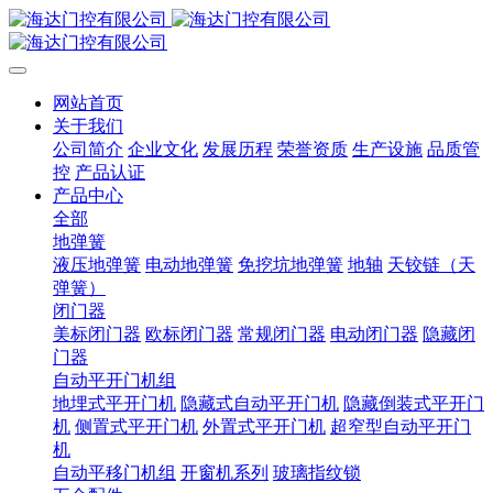
网站首页
关于我们
公司简介
企业文化
发展历程
荣誉资质
生产设施
品质管
控
产品认证
产品中心
全部
地弹簧
液压地弹簧
电动地弹簧
免挖坑地弹簧
地轴
天铰链（天
弹簧）
闭门器
美标闭门器
欧标闭门器
常规闭门器
电动闭门器
隐藏闭
门器
自动平开门机组
地埋式平开门机
隐藏式自动平开门机
隐藏倒装式平开门
机
侧置式平开门机
外置式平开门机
超窄型自动平开门
机
自动平移门机组
开窗机系列
玻璃指纹锁